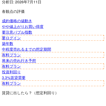
分析日:
2026年7月11日
各観点の評価
成約価格の値動き
やや値上がり
お買い得度
要注意
バブル指数
要ログイン
築年数
中程度
売れるまでの想定期間
有料プラン
将来の売れ行き予想
有料プラン
投資利回り
3.3%
賃貸需要
有料プラン
賃貸に出したら？（想定利回り）