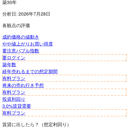
築30年
分析日:
2026年7月28日
各観点の評価
成約価格の値動き
やや値上がり
お買い得度
要注意
バブル指数
要ログイン
築年数
経年
売れるまでの想定期間
有料プラン
将来の売れ行き予想
有料プラン
投資利回り
3.0%
賃貸需要
有料プラン
賃貸に出したら？（想定利回り）