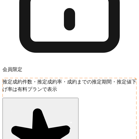
会員限定
推定成約件数・推定成約率・成約までの推定期間・推定値下
げ率は有料プランで表示