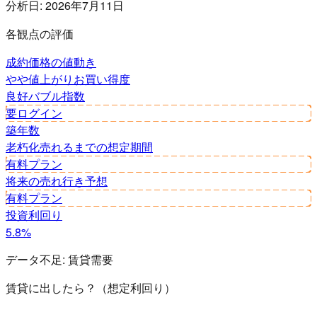
分析日:
2026年7月11日
各観点の評価
成約価格の値動き
やや値上がり
お買い得度
良好
バブル指数
要ログイン
築年数
老朽化
売れるまでの想定期間
有料プラン
将来の売れ行き予想
有料プラン
投資利回り
5.8%
データ不足:
賃貸需要
賃貸に出したら？（想定利回り）