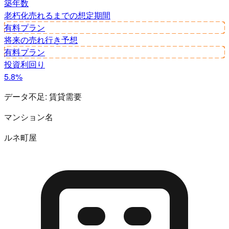
築年数
老朽化
売れるまでの想定期間
有料プラン
将来の売れ行き予想
有料プラン
投資利回り
5.8%
データ不足:
賃貸需要
マンション名
ルネ町屋