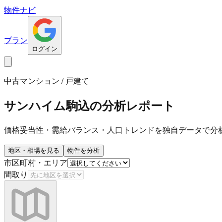
物件ナビ
プラン
ログイン
中古マンション / 戸建て
サンハイム駒込
の分析レポート
価格妥当性・需給バランス・人口トレンドを独自データで分
地区・相場を見る
物件を分析
市区町村・エリア
間取り