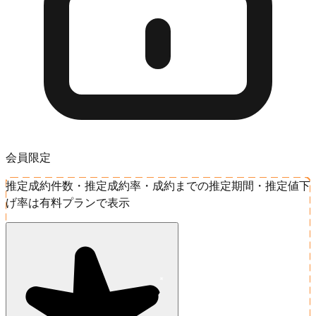
会員限定
推定成約件数・推定成約率・成約までの推定期間・推定値下
げ率は有料プランで表示