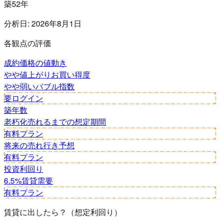
築52年
分析日:
2026年8月1日
各観点の評価
成約価格の値動き
やや値上がり
お買い得度
やや弱い
バブル指数
要ログイン
築年数
老朽化
売れるまでの想定期間
有料プラン
将来の売れ行き予想
有料プラン
投資利回り
6.5%
賃貸需要
有料プラン
賃貸に出したら？（想定利回り）