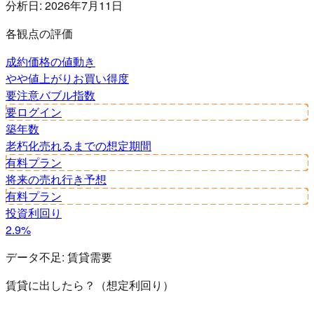
分析日:
2026年7月11日
各観点の評価
成約価格の値動き
やや値上がり
お買い得度
要注意
バブル指数
要ログイン
築年数
老朽化
売れるまでの想定期間
有料プラン
将来の売れ行き予想
有料プラン
投資利回り
2.9%
データ不足:
賃貸需要
賃貸に出したら？（想定利回り）