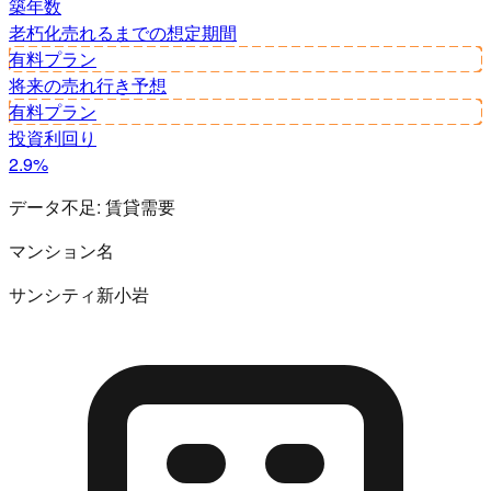
築年数
老朽化
売れるまでの想定期間
有料プラン
将来の売れ行き予想
有料プラン
投資利回り
2.9%
データ不足:
賃貸需要
マンション名
サンシティ新小岩