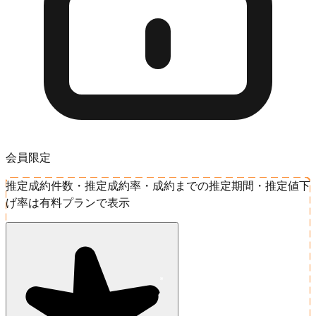
会員限定
推定成約件数・推定成約率・成約までの推定期間・推定値下
げ率は有料プランで表示