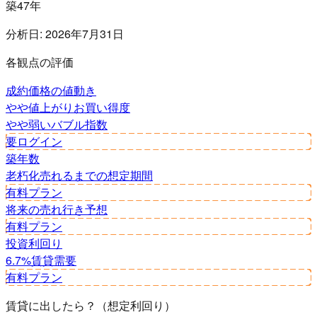
築47年
分析日:
2026年7月31日
各観点の評価
成約価格の値動き
やや値上がり
お買い得度
やや弱い
バブル指数
要ログイン
築年数
老朽化
売れるまでの想定期間
有料プラン
将来の売れ行き予想
有料プラン
投資利回り
6.7%
賃貸需要
有料プラン
賃貸に出したら？（想定利回り）