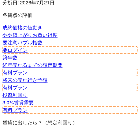
分析日:
2026年7月21日
各観点の評価
成約価格の値動き
やや値上がり
お買い得度
要注意
バブル指数
要ログイン
築年数
経年
売れるまでの想定期間
有料プラン
将来の売れ行き予想
有料プラン
投資利回り
3.0%
賃貸需要
有料プラン
賃貸に出したら？（想定利回り）