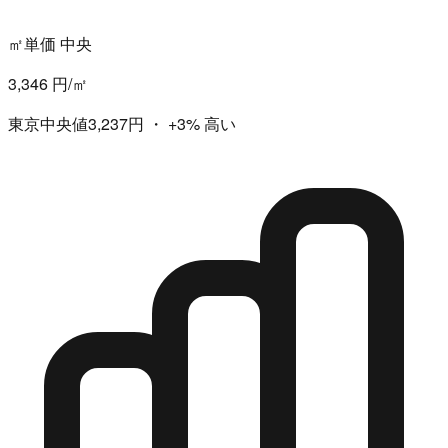
㎡単価 中央
3,346 円/㎡
東京中央値3,237円
・
+3%
高い