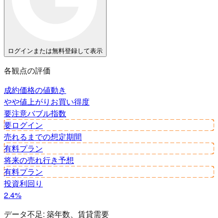
ログインまたは無料登録して表示
各観点の評価
成約価格の値動き
やや値上がり
お買い得度
要注意
バブル指数
要ログイン
売れるまでの想定期間
有料プラン
将来の売れ行き予想
有料プラン
投資利回り
2.4%
データ不足:
築年数、賃貸需要