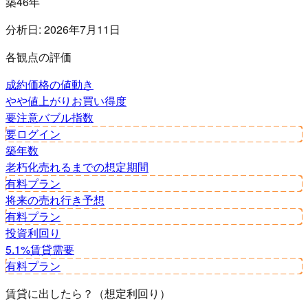
築46年
分析日:
2026年7月11日
各観点の評価
成約価格の値動き
やや値上がり
お買い得度
要注意
バブル指数
要ログイン
築年数
老朽化
売れるまでの想定期間
有料プラン
将来の売れ行き予想
有料プラン
投資利回り
5.1%
賃貸需要
有料プラン
賃貸に出したら？（想定利回り）