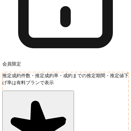
会員限定
推定成約件数・推定成約率・成約までの推定期間・推定値下
げ率は有料プランで表示