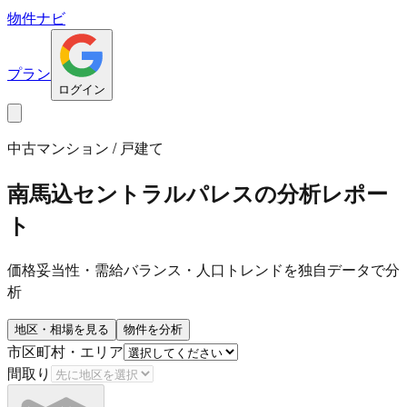
物件ナビ
プラン
ログイン
中古マンション / 戸建て
南馬込セントラルパレス
の分析レポー
ト
価格妥当性・需給バランス・人口トレンドを独自データで分
析
地区・相場を見る
物件を分析
市区町村・エリア
間取り