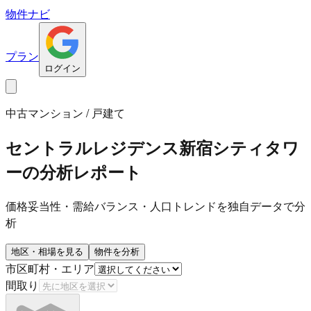
物件ナビ
プラン
ログイン
中古マンション / 戸建て
セントラルレジデンス新宿シティタワ
ー
の分析レポート
価格妥当性・需給バランス・人口トレンドを独自データで分
析
地区・相場を見る
物件を分析
市区町村・エリア
間取り