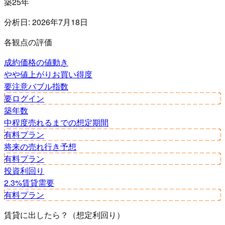
築25年
分析日:
2026年7月18日
各観点の評価
成約価格の値動き
やや値上がり
お買い得度
要注意
バブル指数
要ログイン
築年数
中程度
売れるまでの想定期間
有料プラン
将来の売れ行き予想
有料プラン
投資利回り
2.3%
賃貸需要
有料プラン
賃貸に出したら？（想定利回り）