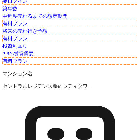
要ログイン
築年数
中程度
売れるまでの想定期間
有料プラン
将来の売れ行き予想
有料プラン
投資利回り
2.3%
賃貸需要
有料プラン
マンション名
セントラルレジデンス新宿シティタワー