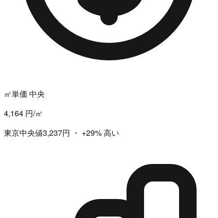
㎡単価 中央
4,164 円/㎡
東京中央値3,237円
・
+29%
高い