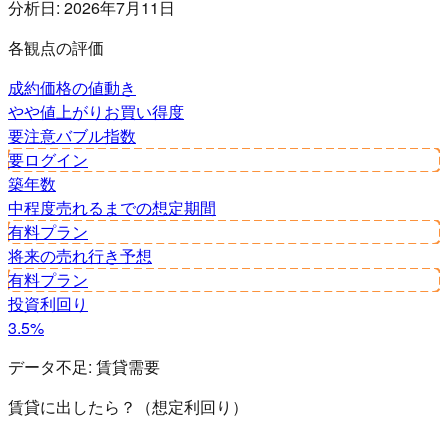
分析日:
2026年7月11日
各観点の評価
成約価格の値動き
やや値上がり
お買い得度
要注意
バブル指数
要ログイン
築年数
中程度
売れるまでの想定期間
有料プラン
将来の売れ行き予想
有料プラン
投資利回り
3.5%
データ不足:
賃貸需要
賃貸に出したら？（想定利回り）