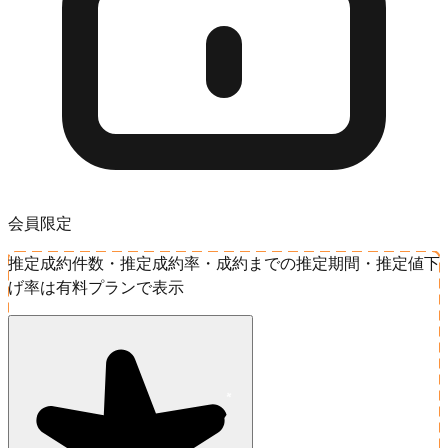
会員限定
推定成約件数・推定成約率・成約までの推定期間・推定値下
げ率は有料プランで表示