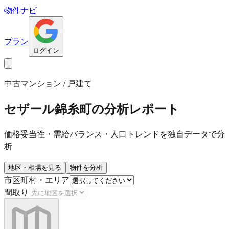
物件ナビ
プラン
ログイン
中古マンション / 戸建て
セザール錦糸町
の分析レポート
価格妥当性・需給バランス・人口トレンドを独自データで分
析
地区・相場を見る
物件を分析
市区町村・エリア
間取り