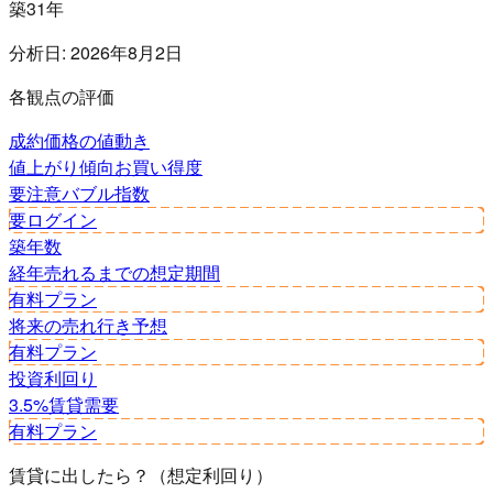
築31年
分析日:
2026年8月2日
各観点の評価
成約価格の値動き
値上がり傾向
お買い得度
要注意
バブル指数
要ログイン
築年数
経年
売れるまでの想定期間
有料プラン
将来の売れ行き予想
有料プラン
投資利回り
3.5%
賃貸需要
有料プラン
賃貸に出したら？（想定利回り）