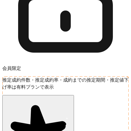
会員限定
推定成約件数・推定成約率・成約までの推定期間・推定値下
げ率は有料プランで表示