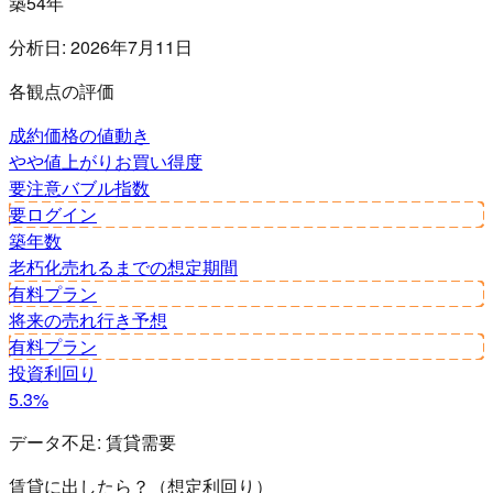
築54年
分析日:
2026年7月11日
各観点の評価
成約価格の値動き
やや値上がり
お買い得度
要注意
バブル指数
要ログイン
築年数
老朽化
売れるまでの想定期間
有料プラン
将来の売れ行き予想
有料プラン
投資利回り
5.3%
データ不足:
賃貸需要
賃貸に出したら？（想定利回り）