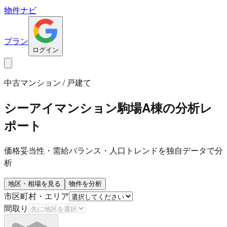
物件ナビ
プラン
ログイン
中古マンション / 戸建て
シーアイマンション駒場A棟
の分析レ
ポート
価格妥当性・需給バランス・人口トレンドを独自データで分
析
地区・相場を見る
物件を分析
市区町村・エリア
間取り