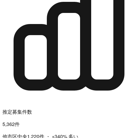
推定募集件数
5,362件
他市区中央1,220件
・
+340%
多い