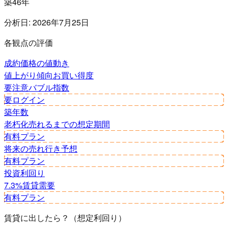
築46年
分析日:
2026年7月25日
各観点の評価
成約価格の値動き
値上がり傾向
お買い得度
要注意
バブル指数
要ログイン
築年数
老朽化
売れるまでの想定期間
有料プラン
将来の売れ行き予想
有料プラン
投資利回り
7.3%
賃貸需要
有料プラン
賃貸に出したら？（想定利回り）