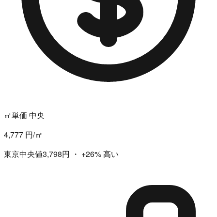
㎡単価 中央
4,777 円/㎡
東京中央値3,798円
・
+26%
高い