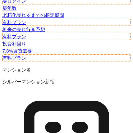
要ログイン
築年数
老朽化
売れるまでの想定期間
有料プラン
将来の売れ行き予想
有料プラン
投資利回り
7.3%
賃貸需要
有料プラン
マンション名
シルバーマンション新宿