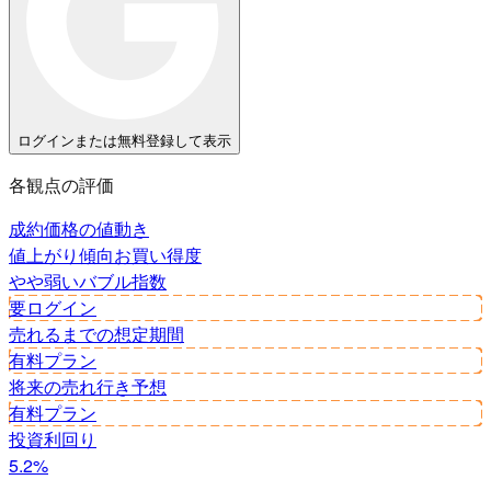
ログインまたは無料登録して表示
各観点の評価
成約価格の値動き
値上がり傾向
お買い得度
やや弱い
バブル指数
要ログイン
売れるまでの想定期間
有料プラン
将来の売れ行き予想
有料プラン
投資利回り
5.2%