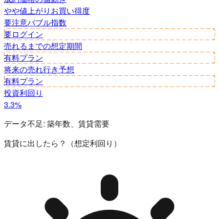
やや値上がり
お買い得度
要注意
バブル指数
要ログイン
売れるまでの想定期間
有料プラン
将来の売れ行き予想
有料プラン
投資利回り
3.3%
データ不足:
築年数、賃貸需要
賃貸に出したら？（想定利回り）