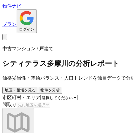
物件ナビ
プラン
ログイン
中古マンション / 戸建て
シティテラス多摩川
の分析レポート
価格妥当性・需給バランス・人口トレンドを独自データで分
地区・相場を見る
物件を分析
市区町村・エリア
間取り