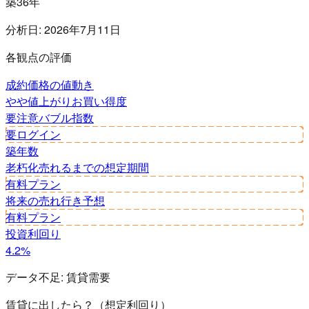
築36年
分析日:
2026年7月11日
各観点の評価
成約価格の値動き
やや値上がり
お買い得度
要注意
バブル指数
要ログイン
築年数
老朽化
売れるまでの想定期間
有料プラン
将来の売れ行き予想
有料プラン
投資利回り
4.2%
データ不足:
賃貸需要
賃貸に出したら？（想定利回り）