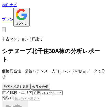
物件ナビ
プラン
ログイン
中古マンション / 戸建て
シテヌーブ北千住30A棟
の分析レポー
ト
価格妥当性・需給バランス・人口トレンドを独自データで分
析
地区・相場を見る
物件を分析
市区町村・エリア
間取り