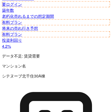
要ログイン
築年数
老朽化
売れるまでの想定期間
有料プラン
将来の売れ行き予想
有料プラン
投資利回り
4.2%
データ不足:
賃貸需要
マンション名
シテヌーブ北千住30A棟