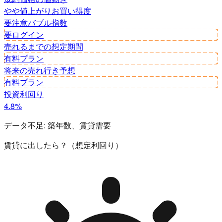
やや値上がり
お買い得度
要注意
バブル指数
要ログイン
売れるまでの想定期間
有料プラン
将来の売れ行き予想
有料プラン
投資利回り
4.8%
データ不足:
築年数、賃貸需要
賃貸に出したら？（想定利回り）