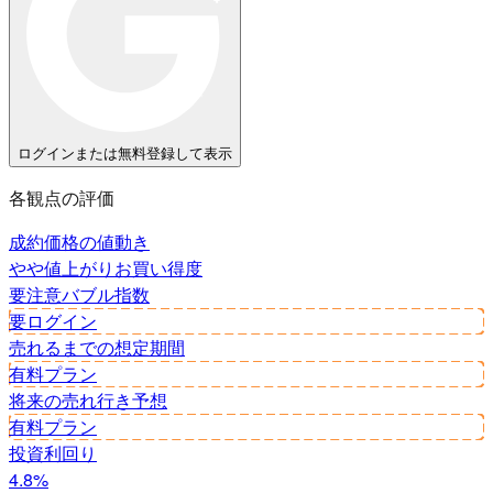
ログインまたは無料登録して表示
各観点の評価
成約価格の値動き
やや値上がり
お買い得度
要注意
バブル指数
要ログイン
売れるまでの想定期間
有料プラン
将来の売れ行き予想
有料プラン
投資利回り
4.8%