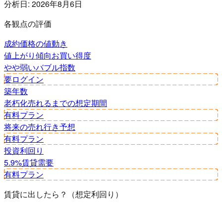
分析日:
2026年8月6日
各観点の評価
成約価格の値動き
値上がり傾向
お買い得度
やや弱い
バブル指数
要ログイン
築年数
老朽化
売れるまでの想定期間
有料プラン
将来の売れ行き予想
有料プラン
投資利回り
5.9%
賃貸需要
有料プラン
賃貸に出したら？（想定利回り）