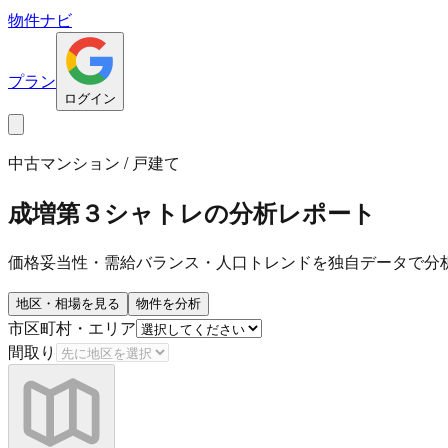
物件ナビ
プラン
ログイン
中古マンション / 戸建て
成増第３シャトレ
の分析レポート
価格妥当性・需給バランス・人口トレンドを独自データで分
地区・相場を見る
物件を分析
市区町村・エリア
間取り