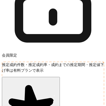
会員限定
推定成約件数・推定成約率・成約までの推定期間・推定値下
げ率は有料プランで表示