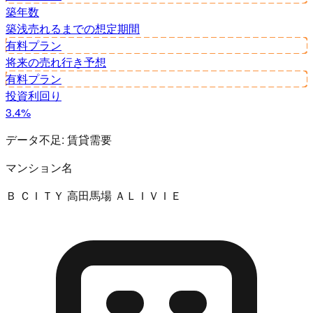
築年数
築浅
売れるまでの想定期間
有料プラン
将来の売れ行き予想
有料プラン
投資利回り
3.4%
データ不足:
賃貸需要
マンション名
Ｂ ＣＩＴＹ 高田馬場 ＡＬＩＶＩＥ