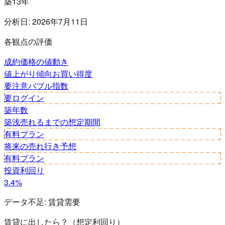
築13年
分析日:
2026年7月11日
各観点の評価
成約価格の値動き
値上がり傾向
お買い得度
要注意
バブル指数
要ログイン
築年数
築浅
売れるまでの想定期間
有料プラン
将来の売れ行き予想
有料プラン
投資利回り
3.4%
データ不足:
賃貸需要
賃貸に出したら？（想定利回り）