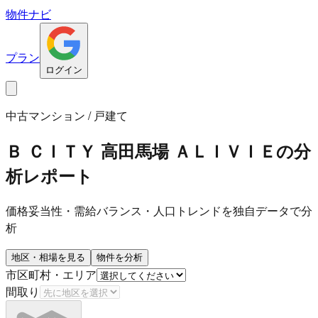
物件ナビ
プラン
ログイン
中古マンション / 戸建て
Ｂ ＣＩＴＹ 高田馬場 ＡＬＩＶＩＥ
の分
析レポート
価格妥当性・需給バランス・人口トレンドを独自データで分
析
地区・相場を見る
物件を分析
市区町村・エリア
間取り