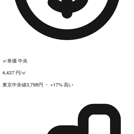
㎡単価 中央
4,437 円/㎡
東京中央値3,798円
・
+17%
高い