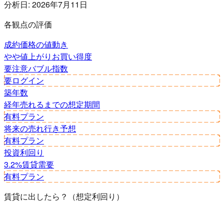
分析日:
2026年7月11日
各観点の評価
成約価格の値動き
やや値上がり
お買い得度
要注意
バブル指数
要ログイン
築年数
経年
売れるまでの想定期間
有料プラン
将来の売れ行き予想
有料プラン
投資利回り
3.2%
賃貸需要
有料プラン
賃貸に出したら？（想定利回り）