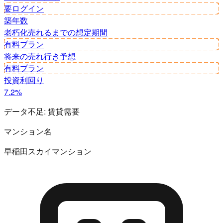
要ログイン
築年数
老朽化
売れるまでの想定期間
有料プラン
将来の売れ行き予想
有料プラン
投資利回り
7.2%
データ不足:
賃貸需要
マンション名
早稲田スカイマンション