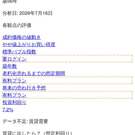
築56年
分析日:
2026年7月16日
各観点の評価
成約価格の値動き
やや値上がり
お買い得度
標準
バブル指数
要ログイン
築年数
老朽化
売れるまでの想定期間
有料プラン
将来の売れ行き予想
有料プラン
投資利回り
7.2%
データ不足:
賃貸需要
賃貸に出したら？（想定利回り）