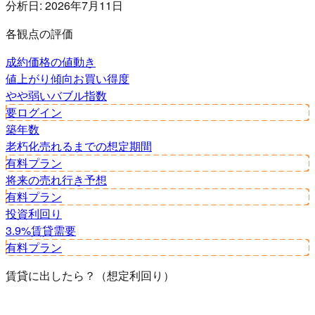
分析日:
2026年7月11日
各観点の評価
成約価格の値動き
値上がり傾向
お買い得度
やや弱い
バブル指数
要ログイン
築年数
老朽化
売れるまでの想定期間
有料プラン
将来の売れ行き予想
有料プラン
投資利回り
3.9%
賃貸需要
有料プラン
賃貸に出したら？（想定利回り）