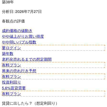
築38年
分析日:
2026年7月27日
各観点の評価
成約価格の値動き
やや値上がり
お買い得度
やや弱い
バブル指数
要ログイン
築年数
老朽化
売れるまでの想定期間
有料プラン
将来の売れ行き予想
有料プラン
投資利回り
5.6%
賃貸需要
有料プラン
賃貸に出したら？（想定利回り）