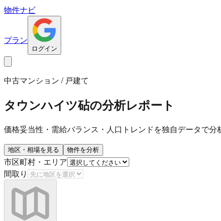
物件ナビ
プラン
ログイン
中古マンション / 戸建て
タウンハイツ砧
の分析レポート
価格妥当性・需給バランス・人口トレンドを独自データで分
地区・相場を見る
物件を分析
市区町村・エリア
間取り