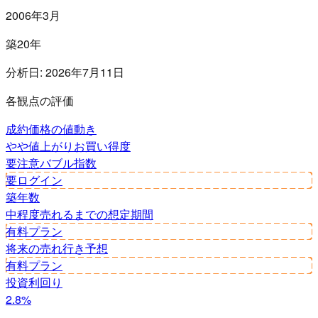
2006年3月
築20年
分析日:
2026年7月11日
各観点の評価
成約価格の値動き
やや値上がり
お買い得度
要注意
バブル指数
要ログイン
築年数
中程度
売れるまでの想定期間
有料プラン
将来の売れ行き予想
有料プラン
投資利回り
2.8%