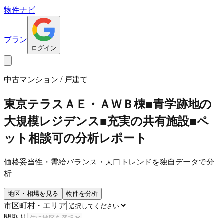
物件ナビ
プラン
ログイン
中古マンション / 戸建て
東京テラスＡＥ・ＡＷＢ棟■青学跡地の
大規模レジデンス■充実の共有施設■ペ
ット相談可
の分析レポート
価格妥当性・需給バランス・人口トレンドを独自データで分
析
地区・相場を見る
物件を分析
市区町村・エリア
間取り