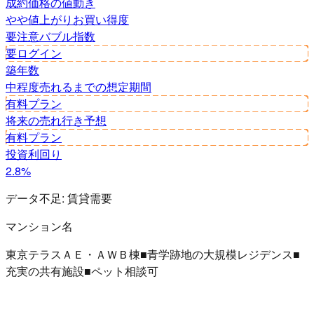
成約価格の値動き
やや値上がり
お買い得度
要注意
バブル指数
要ログイン
築年数
中程度
売れるまでの想定期間
有料プラン
将来の売れ行き予想
有料プラン
投資利回り
2.8%
データ不足:
賃貸需要
マンション名
東京テラスＡＥ・ＡＷＢ棟■青学跡地の大規模レジデンス■
充実の共有施設■ペット相談可