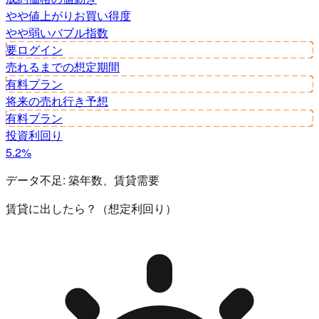
やや値上がり
お買い得度
やや弱い
バブル指数
要ログイン
売れるまでの想定期間
有料プラン
将来の売れ行き予想
有料プラン
投資利回り
5.2%
データ不足:
築年数、賃貸需要
賃貸に出したら？（想定利回り）