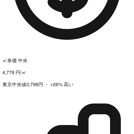
㎡単価 中央
4,778 円/㎡
東京中央値3,798円
・
+26%
高い