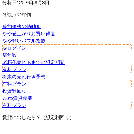
分析日:
2026年8月3日
各観点の評価
成約価格の値動き
やや値上がり
お買い得度
やや弱い
バブル指数
要ログイン
築年数
老朽化
売れるまでの想定期間
有料プラン
将来の売れ行き予想
有料プラン
投資利回り
7.6%
賃貸需要
有料プラン
賃貸に出したら？（想定利回り）