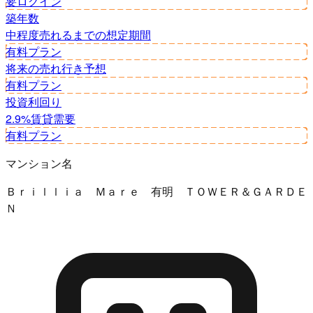
要ログイン
築年数
中程度
売れるまでの想定期間
有料プラン
将来の売れ行き予想
有料プラン
投資利回り
2.9%
賃貸需要
有料プラン
マンション名
Ｂｒｉｌｌｉａ Ｍａｒｅ 有明 ＴＯＷＥＲ＆ＧＡＲＤＥ
Ｎ