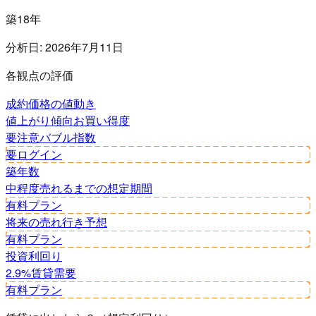
築18年
分析日:
2026年7月11日
各観点の評価
成約価格の値動き
値上がり傾向
お買い得度
要注意
バブル指数
要ログイン
築年数
中程度
売れるまでの想定期間
有料プラン
将来の売れ行き予想
有料プラン
投資利回り
2.9%
賃貸需要
有料プラン