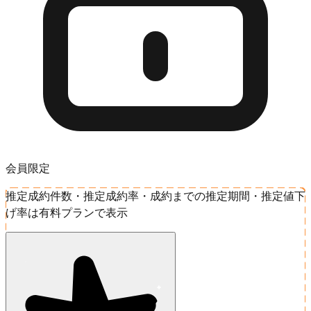
会員限定
推定成約件数・推定成約率・成約までの推定期間・推定値下
げ率は有料プランで表示