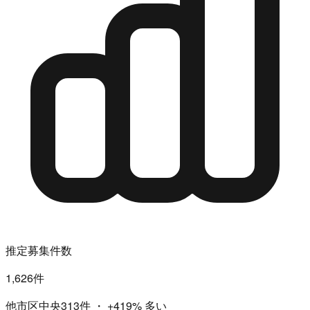
推定募集件数
1,626件
他市区中央313件
・
+419%
多い