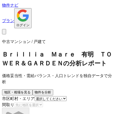
物件ナビ
プラン
ログイン
中古マンション / 戸建て
Ｂｒｉｌｌｉａ Ｍａｒｅ 有明 ＴＯ
ＷＥＲ＆ＧＡＲＤＥＮ
の分析レポート
価格妥当性・需給バランス・人口トレンドを独自データで分
析
地区・相場を見る
物件を分析
市区町村・エリア
間取り