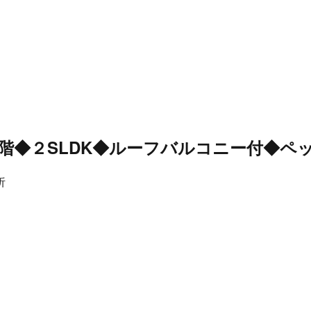
階◆２SLDK◆ルーフバルコニー付◆ペ
析