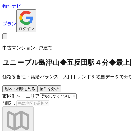
物件ナビ
プラン
ログイン
中古マンション / 戸建て
ユニーブル島津山◆五反田駅４分◆最上
価格妥当性・需給バランス・人口トレンドを独自データで分
地区・相場を見る
物件を分析
市区町村・エリア
間取り